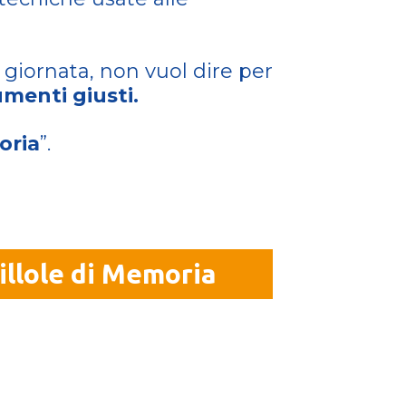
 giornata, non vuol dire per
umenti giusti.
oria
”.
llole di Memoria