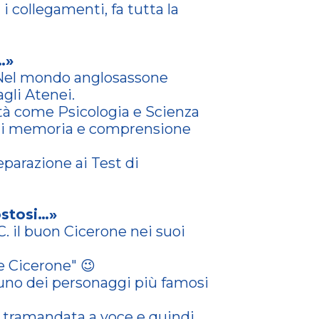
i collegamenti, fa tutta la
…»
! Nel mondo anglosassone
agli Atenei.
oltà come Psicologia e Scienza
e di memoria e comprensione
eparazione ai Test di
ostosi…»
C. il buon Cicerone nei suoi
re Cicerone" 😉
 uno dei personaggi più famosi
a tramandata a voce e quindi