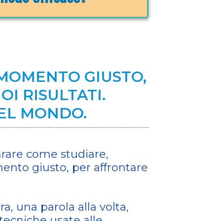
 MOMENTO GIUSTO,
I RISULTATI.
DEL MONDO.
arare come studiare,
ento giusto, per affrontare
a, una parola alla volta,
tecniche usate alle