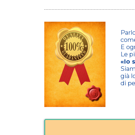
Parl
come
E ogn
Le p
«Io 
Siam
già l
di p