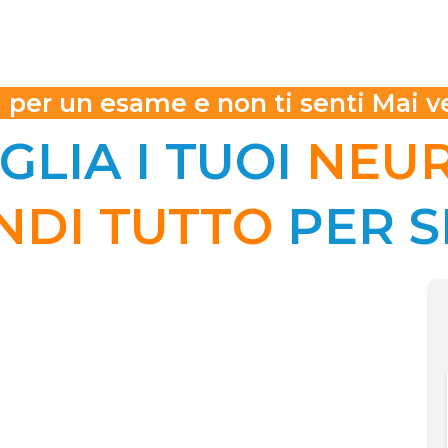
i per un esame e non ti senti Mai 
GLIA I TUOI
NEU
NDI TUTTO
PER S