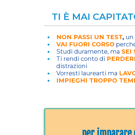
TI È MAI CAPITA
NON PASSI UN TEST
,
un 
VAI FUORI CORSO
perché 
​Studi duramente, ma
SEI
​Ti rendi conto di
PERDER
distrazioni
​Vorresti laurearti ma
LAVO
IMPIEGHI TROPPO TEM
per imparare d