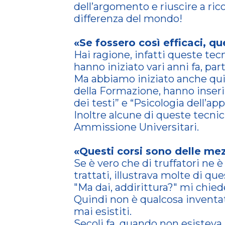
dell’argomento e riuscire a rico
differenza del mondo!
«Se fossero così efficaci, q
Hai ragione, infatti queste t
hanno iniziato vari anni fa, par
Ma abbiamo iniziato anche qui i
della Formazione, hanno inser
dei testi” e “Psicologia dell’
Inoltre alcune di queste tecni
Ammissione Universitari.
«Questi corsi sono delle me
Se è vero che di truffatori ne 
trattati, illustrava molte di qu
"Ma dai, addirittura?" mi chiede
Quindi non è qualcosa inventat
mai esistiti.
Secoli fa, quando non esisteva