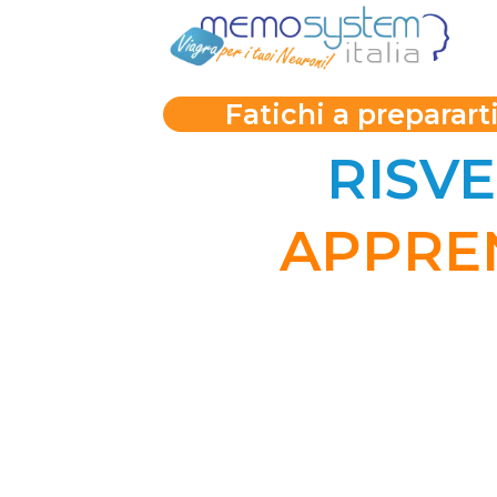
Fatichi a preparart
RISVE
APPRE