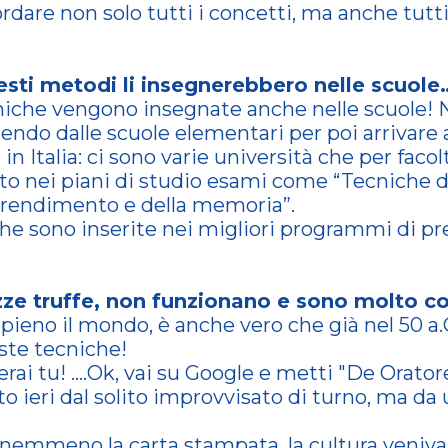
rdare non solo tutti i concetti, ma anche tutti 
uesti metodi li insegnerebbero nelle scuole
ecniche vengono insegnate anche nelle scuole
tendo dalle scuole elementari per poi arrivare 
n Italia: ci sono varie università che per fac
ito nei piani di studio esami come “Tecnich
apprendimento e della memoria”.
che sono inserite nei migliori programmi di pr
zze truffe, non funzionano e sono molto c
è pieno il mondo, è anche vero che già nel 50 a.
este tecniche!
rai tu! ....Ok, vai su Google e metti "De Orato
o ieri dal solito improvvisato di turno, ma da
 nemmeno la carta stampata, la cultura veniv